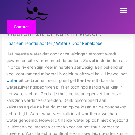
Ga
Me
naar
de
inhoud
Contact
Waarom zit er kalk in water?
Laat een reactie achter
/
Water
/ Door
Renelobbe
Het meeste water dat door onze leidingen stroomt wordt
gewonnen uit rivieren en uit de bodem. Zowel in de bodem als
in onze rivieren zijn veel mineralen aanwezig. Een bekend en
veel voorkomend mineraal is calcium oftewel kalk. Hoewel het
water
uit de bronnen eerst goed gefilterd wordt door de
waterzuiveringsbedrijven blijft er toch nog aardig wat kalk in
het water achter. Zodra je thuis de kraan openzet kan deze
kalk zich verder verspreiden. Denk bijvoorbeeld aan
kalkaanslag die na het douchen op de kraan en de douchekop
achterblijft. Water waar veel kalk in zit wordt ook wel hard
water genoemd. Hoewel dit harde water op zich niet ongezond
is, kiezen veel mensen er toch voor om het thuis verder te
zuiveren. Voor de extra purificatie van jouw leidingwater kun je