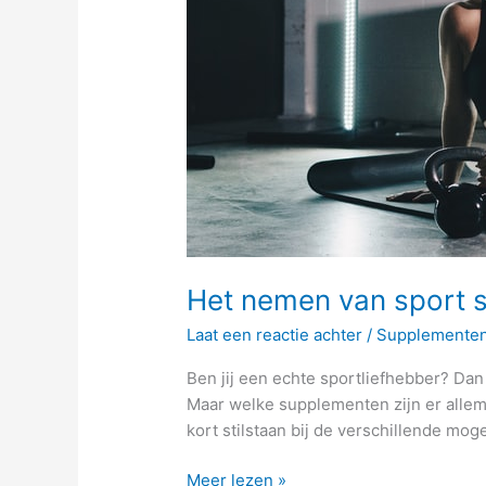
Het nemen van sport 
Laat een reactie achter
/
Supplemente
Ben jij een echte sportliefhebber? Da
Maar welke supplementen zijn er allema
kort stilstaan bij de verschillende mog
Meer lezen »