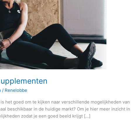
supplementen
n
/
Renelobbe
n is het goed om te kijken naar verschillende mogelijkheden v
al beschikbaar in de huidige markt? Om je hier meer inzicht in
elijkheden zodat je een goed beeld krijgt […]